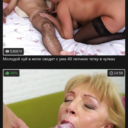
536874
Молодой хуй в жопе сводит с ума 40 летнюю тетку в чулках
99%
14:59